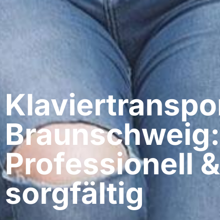
Klaviertranspo
Braunschweig:
Professionell &
sorgfältig