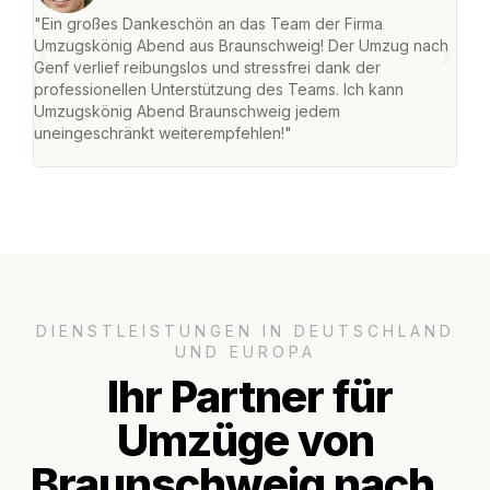
"Ein großes Dankeschön an das Team der Firma
"Di
Umzugskönig Abend aus Braunschweig! Der Umzug nach
war
Genf verlief reibungslos und stressfrei dank der
Das 
professionellen Unterstützung des Teams. Ich kann
habe
Umzugskönig Abend Braunschweig jedem
an m
uneingeschränkt weiterempfehlen!"
groß
DIENSTLEISTUNGEN IN DEUTSCHLAND
UND EUROPA
Ihr Partner für
Umzüge von
Braunschweig nach..