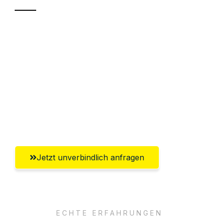
Sparen Sie bis zu 100€ bei Anfrage
Abwicklung innerhalb von 24 Stunden
Versichert bis zu 7.500€
Ggf. komplette Zollabwicklung inklusive
Umfassender Kundensupport aus
Braunschweig
Jetzt unverbindlich anfragen
ECHTE ERFAHRUNGEN