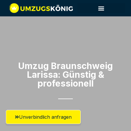
Umzug Braunschweig​
Larissa: Günstig &
professionell​
Unverbindlich anfragen