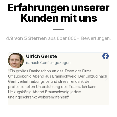
Erfahrungen unserer
Kunden mit uns
4.9 von 5 Sternen
aus über 800+ Bewertungen.
Ulrich Gerste
ist nach Genf umgezogen
"Ein großes Dankeschön an das Team der Firma
"Di
Umzugskönig Abend aus Braunschweig! Der Umzug nach
war
Genf verlief reibungslos und stressfrei dank der
Das 
professionellen Unterstützung des Teams. Ich kann
habe
Umzugskönig Abend Braunschweig jedem
an m
uneingeschränkt weiterempfehlen!"
groß