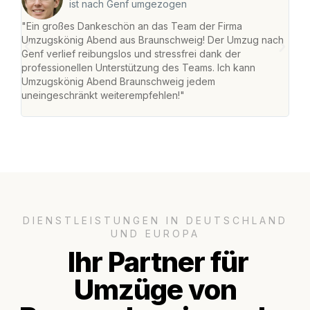
ist nach Genf umgezogen
"Ein großes Dankeschön an das Team der Firma
"Di
Umzugskönig Abend aus Braunschweig! Der Umzug nach
war
Genf verlief reibungslos und stressfrei dank der
Das 
professionellen Unterstützung des Teams. Ich kann
habe
Umzugskönig Abend Braunschweig jedem
an m
uneingeschränkt weiterempfehlen!"
groß
DIENSTLEISTUNGEN IN DEUTSCHLAND
UND EUROPA
Ihr Partner für
Umzüge von