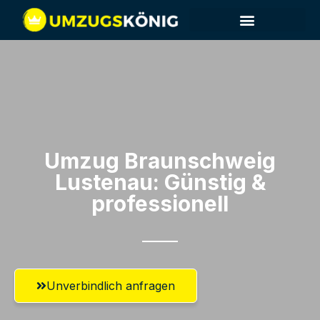
Umzug Braunschweig​
Lustenau: Günstig &
professionell​
Unverbindlich anfragen