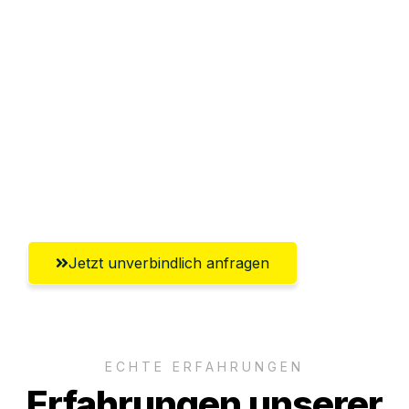
Sparen Sie bis zu 100€ bei Anfrage
Abwicklung innerhalb von 24 Stunden
Versichert bis zu 7.500€
Ggf. komplette Zollabwicklung inklusive
Umfassender Kundensupport aus
Braunschweig
Jetzt unverbindlich anfragen
ECHTE ERFAHRUNGEN
Erfahrungen unserer