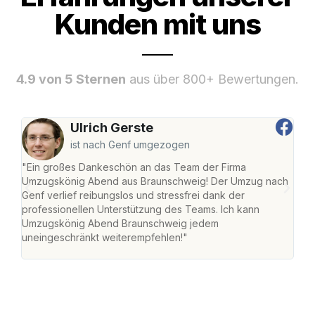
Kunden mit uns
4.9 von 5 Sternen
aus über 800+ Bewertungen.
Ulrich Gerste
ist nach Genf umgezogen
"Ein großes Dankeschön an das Team der Firma
"Di
Umzugskönig Abend aus Braunschweig! Der Umzug nach
war
Genf verlief reibungslos und stressfrei dank der
Das 
professionellen Unterstützung des Teams. Ich kann
habe
Umzugskönig Abend Braunschweig jedem
an m
uneingeschränkt weiterempfehlen!"
groß