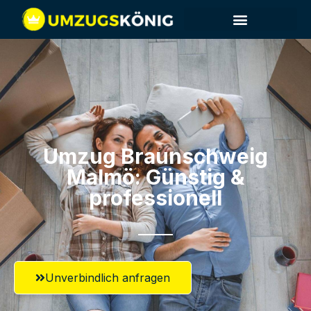
Umzug Braunschweig​
Malmö: Günstig &
professionell​
Unverbindlich anfragen