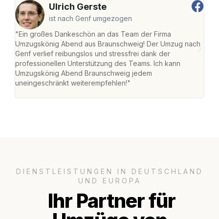
Ulrich Gerste
ist nach Genf umgezogen
"Ein großes Dankeschön an das Team der Firma
"Di
Umzugskönig Abend aus Braunschweig! Der Umzug nach
war
Genf verlief reibungslos und stressfrei dank der
Das 
professionellen Unterstützung des Teams. Ich kann
habe
Umzugskönig Abend Braunschweig jedem
an m
uneingeschränkt weiterempfehlen!"
groß
DIENSTLEISTUNGEN IN DEUTSCHLAND
UND EUROPA
Ihr Partner für