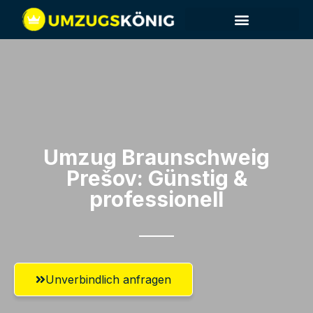
Umzug Braunschweig​
Prešov: Günstig &
professionell​
Unverbindlich anfragen