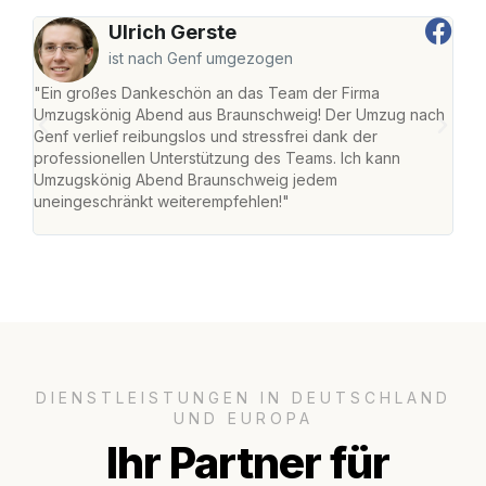
Ulrich Gerste
ist nach Genf umgezogen
"Ein großes Dankeschön an das Team der Firma
"Di
Umzugskönig Abend aus Braunschweig! Der Umzug nach
war
Genf verlief reibungslos und stressfrei dank der
Das 
professionellen Unterstützung des Teams. Ich kann
habe
Umzugskönig Abend Braunschweig jedem
an m
uneingeschränkt weiterempfehlen!"
groß
DIENSTLEISTUNGEN IN DEUTSCHLAND
UND EUROPA
Ihr Partner für