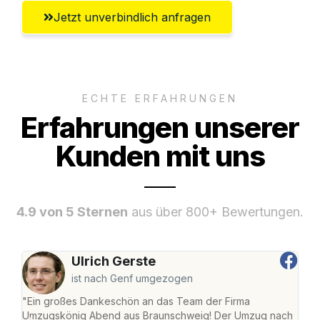
Jetzt unverbindlich anfragen
ECHTE ERFAHRUNGEN
Erfahrungen unserer
Kunden mit uns
4.9 von 5 Sternen
aus über 800+ Bewertungen.
Ulrich Gerste
ist nach Genf umgezogen
"Ein großes Dankeschön an das Team der Firma
"Di
Umzugskönig Abend aus Braunschweig! Der Umzug nach
war