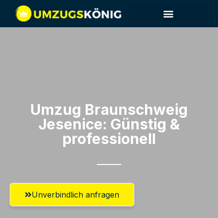
Umzug Braunschweig​
Jesenice: Günstig &
professionell​
Unverbindlich anfragen