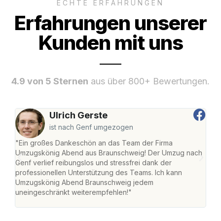
ECHTE ERFAHRUNGEN
Erfahrungen unserer
Kunden mit uns
4.9 von 5 Sternen
aus über 800+ Bewertungen.
Ulrich Gerste
ist nach Genf umgezogen
"Ein großes Dankeschön an das Team der Firma
"Di
Umzugskönig Abend aus Braunschweig! Der Umzug nach
war
Genf verlief reibungslos und stressfrei dank der
Das 
professionellen Unterstützung des Teams. Ich kann
habe
Umzugskönig Abend Braunschweig jedem
an m
uneingeschränkt weiterempfehlen!"
groß