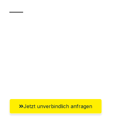
Sparen Sie bis zu 100€ bei Anfrage
Abwicklung innerhalb von 24 Stunden
Versichert bis zu 7.500€
Ggf. komplette Zollabwicklung inklusive
Umfassender Kundensupport aus
Braunschweig
Jetzt unverbindlich anfragen