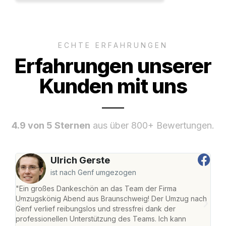
ECHTE ERFAHRUNGEN
Erfahrungen unserer
Kunden mit uns
4.9 von 5 Sternen
aus über 800+ Bewertungen.
Ulrich Gerste
ist nach Genf umgezogen
"Ein großes Dankeschön an das Team der Firma
"Di
Umzugskönig Abend aus Braunschweig! Der Umzug nach
war
Genf verlief reibungslos und stressfrei dank der
Das 
professionellen Unterstützung des Teams. Ich kann
habe