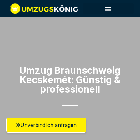
Umzug Braunschweig​
Kecskemét: Günstig &
professionell​
Unverbindlich anfragen