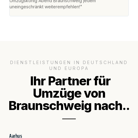
Umzugskönig Abend Braunschweig jedem
an m
uneingeschränkt weiterempfehlen!"
groß
DIENSTLEISTUNGEN IN DEUTSCHLAND
UND EUROPA
Ihr Partner für
Umzüge von
Braunschweig nach..
Aarhus