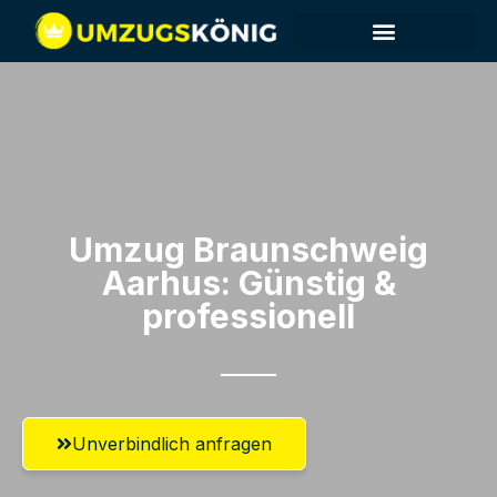
Umzug Braunschweig​
Aarhus: Günstig &
professionell​
Unverbindlich anfragen