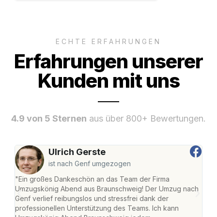
ECHTE ERFAHRUNGEN
Erfahrungen unserer
Kunden mit uns
4.9 von 5 Sternen
aus über 800+ Bewertungen.
Ulrich Gerste
ist nach Genf umgezogen
"Ein großes Dankeschön an das Team der Firma
"Di
Umzugskönig Abend aus Braunschweig! Der Umzug nach
war
Genf verlief reibungslos und stressfrei dank der
Das 
professionellen Unterstützung des Teams. Ich kann
habe