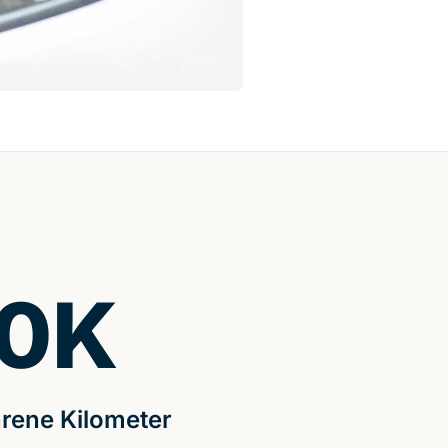
0
K
rene Kilometer