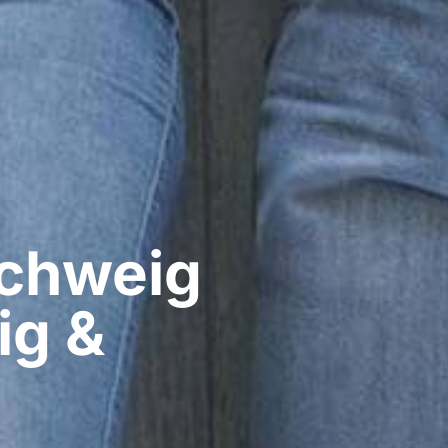
hweig​
ig &