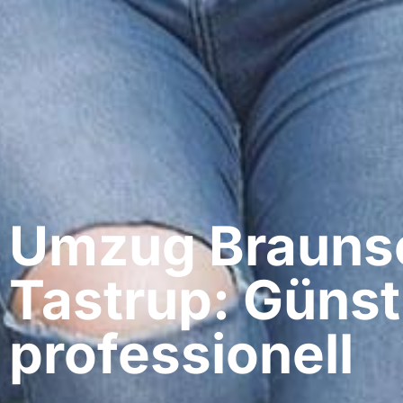
Umzug Braunsc
Tastrup: Günst
professionell​