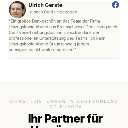
Ulrich Gerste
ist nach Genf umgezogen
"Ein großes Dankeschön an das Team der Firma
"Di
Umzugskönig Abend aus Braunschweig! Der Umzug nach
war
Genf verlief reibungslos und stressfrei dank der
Das 
professionellen Unterstützung des Teams. Ich kann
habe
Umzugskönig Abend Braunschweig jedem
an m
uneingeschränkt weiterempfehlen!"
groß
DIENSTLEISTUNGEN IN DEUTSCHLAND
UND EUROPA
Ihr Partner für