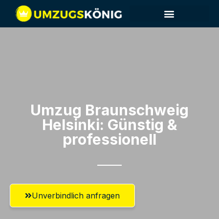
Umzug Braunschweig​
Helsinki: Günstig &
professionell​
Unverbindlich anfragen