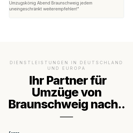
Umzugskönig Abend Braunschweig jedem
an m
uneingeschränkt weiterempfehlen!"
groß
DIENSTLEISTUNGEN IN DEUTSCHLAND
UND EUROPA
Ihr Partner für
Umzüge von
Braunschweig nach..