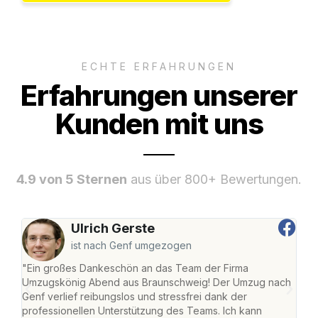
ECHTE ERFAHRUNGEN
Erfahrungen unserer
Kunden mit uns
4.9 von 5 Sternen
aus über 800+ Bewertungen.
Ulrich Gerste
ist nach Genf umgezogen
"Ein großes Dankeschön an das Team der Firma
"Di
Umzugskönig Abend aus Braunschweig! Der Umzug nach
war
Genf verlief reibungslos und stressfrei dank der
Das 
professionellen Unterstützung des Teams. Ich kann
habe