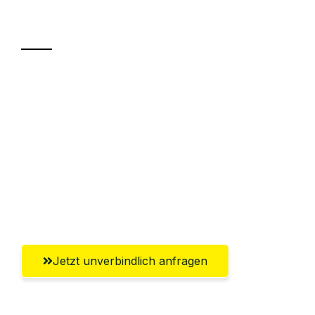
Transport
Sparen Sie bis zu 100€ bei Anfrage
Abwicklung innerhalb von 24 Stunden
Versichert bis zu 7.500€
Ggf. komplette Zollabwicklung inklusive
Umfassender Kundensupport aus
Braunschweig
Jetzt unverbindlich anfragen