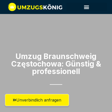
Umzug Braunschweig​
Częstochowa: Günstig &
professionell​
Unverbindlich anfragen