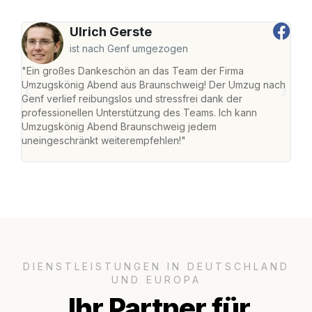
Ulrich Gerste
ist nach Genf umgezogen
"Ein großes Dankeschön an das Team der Firma
"Di
Umzugskönig Abend aus Braunschweig! Der Umzug nach
war
Genf verlief reibungslos und stressfrei dank der
Das 
professionellen Unterstützung des Teams. Ich kann
habe
Umzugskönig Abend Braunschweig jedem
an m
uneingeschränkt weiterempfehlen!"
groß
DIENSTLEISTUNGEN IN DEUTSCHLAND
UND EUROPA
Ihr Partner für