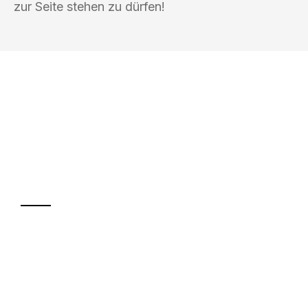
zur Seite stehen zu dürfen!
UMZUGSKÖNIG ABEND BRAUNSCHWEIG
Ihr Umzug oder
Transport
Sparen Sie bis zu 100€ bei Anfrage
Abwicklung innerhalb von 24 Stunden
Versichert bis zu 7.500€