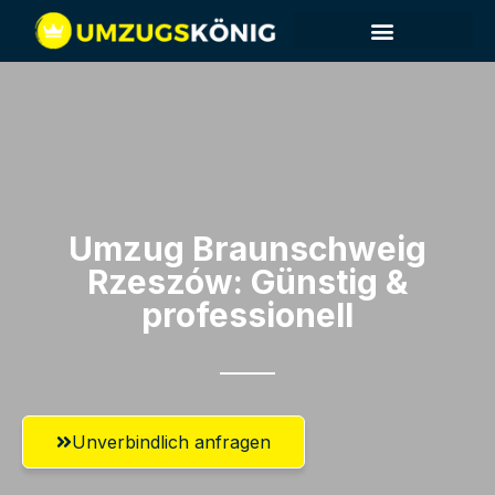
Umzug Braunschweig​
Rzeszów: Günstig &
professionell​
Unverbindlich anfragen